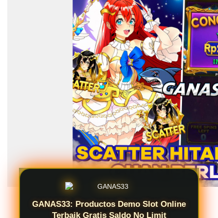
GANAS33: Productos Demo Slot Online
Terbaik Gratis Saldo No Limit