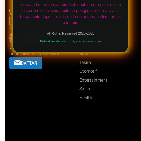
Nasional
Ganas33 memberikan productos situs demo slot online
Global
gacor terbaik kepada seluruh pengguna secara gratis
tanpa perlu deposit saldo sudah otomatis no limit untuk
Megapolitan
bermain.
Regional
Penghargaan dan sertifikat:
All Rights Reserved 2025-2026
Pemilu
Kebijakan Privasi
|
Syarat & Ketentuan
IKN
Dapatkan kemenangan dan pundi
pundi pilihan di GANAS33
Bola
Tekno
DAFTAR
Otomotif
Entertainment
Sains
Health